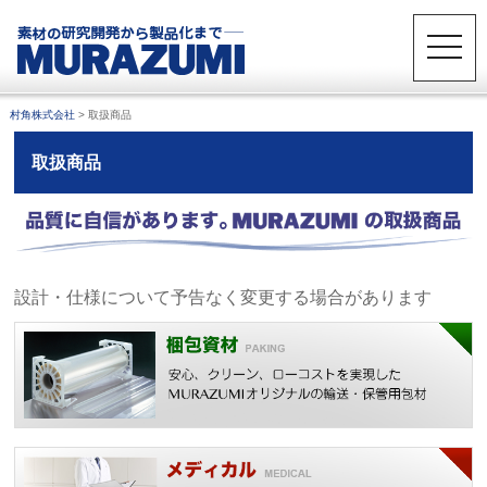
toggle
naviga
村角株式会社
>
取扱商品
取扱商品
設計・仕様について予告なく変更する場合があります