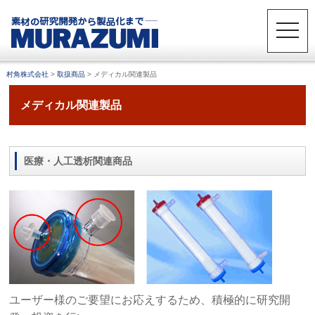
toggle
naviga
村角株式会社
>
取扱商品
>
メディカル関連製品
メディカル関連製品
医療・人工透析関連商品
ユーザー様のご要望にお応えするため、積極的に研究開